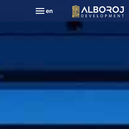
خطي
لى
لمحتوى