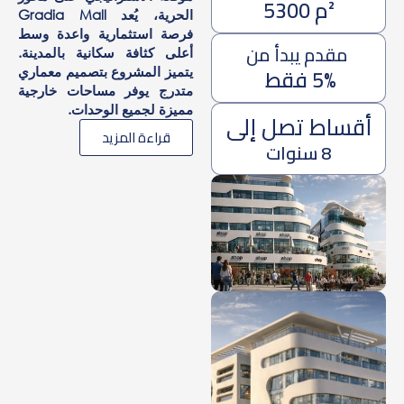
²م 5300
الحرية، يُعد Gradia Mall
فرصة استثمارية واعدة وسط
مقدم يبدأ من
أعلى كثافة سكانية بالمدينة.
5% فقط
يتميز المشروع بتصميم معماري
متدرج يوفر مساحات خارجية
مميزة لجميع الوحدات.
أقساط تصل إلى
قراءة المزيد
8 سنوات