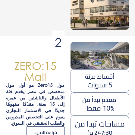
2
ZERO:15
Mall
أقساط مرنة
5 سنوات
مول Zero15 هو أول مول
متخصص في مصر يخدم فئة
مقدم يبدأ من
الأطفال والناشئين من عمره
إلى 15 سنة، مقدّمًا مفهومًا
10% فقط
جديدًا في الاستثمار التجاري
يقوم على التخصص المدروس
مساحات تبدا من
والطلب الحقيقي في السوق.
247:30 م²
قراءة المزيد