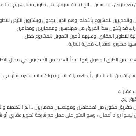
عماريين ، محاسبين .. الخ ) بحيث يقومو على تطوير مشاريعهم الخاصة
 والمديرين للمشروع بأكمله، وهم الذين يجدون ويشترون الأرض للتطوير 
اء. قد يتكون هذا الفريق من مهندسين ومعماريين ومحامين.
ية للتطوير العقاري. وعليهم تأمين التمويل للمشروع ككل.
ها مطورو العقارات مُجزية للغاية.
عديد من الطرق للوصول إليها ، يبدأ العديد من المطورين في مجال التطو
نوات من بناء المنازل أو العقارات التجارية واكتساب الخبرة يبدأو في م
ء عقارات
يق ربح.
ل كفريق مكون من (مخططين ومهندسين معماريين .. الخ ) لتصميم وانش
لذين ليسوا رواد أعمال ، وهو العثور على عمل مع شركة تطوير عقاري أ