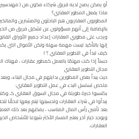
أو يمكن يصبح لديه فريق شركاء مكون من ( مهندسيين م
ماذا يفعل المطور العقاري؟
المطورون العقاريون هم الباحثون والمشترين والمالكين
بالإضافة إلى أنهم مسؤولون عن تشكيل فريق من الخبر
ويجب على مطوري العقارات إعداد جميع الأوراق القانون
إنها بالتأكيد ليست مهمة سهلة ولكن الأموال التي يكسب
كيف تبدأ في التطوير العقاري ؟ ا
حسناً إذا كنت مهتمًا بالعمل كمطور عقارات ، فهناك ال
مجال التطوير العقاري
حيث يبدأ بعض المطورين بدايتهم في مجال البناء، وبعد س
ملخص تسلسل البدء في عمل التطوير العقاري:
يكتسبوا خبرة طويلة في مجال السوق العقاري كـ وكلا
يبدأوا في شراء العقارات وتحسينها ليتم بيعها لاحقًا لتحق
بعد تأمين رأس المال المناسب ، يمكنهم بعد ذلك العم
ويوجد خيار آخر يعتبر المسار الأكثر شيوعا للأشخاص ا
العقارات.