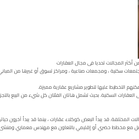
 أكثر المجالات تحديا فى مجال العقارات
جتمعات سكنية ، ومجمعات صناعية ، ومراكز تسوق أو غيرها من المباني 
مكنهم التخطيط عليها لتطوير مشاريع عقارية مميزة.
 العقارات السكنية. بحيث تشمل هاتان الفئتان كل شيء من البيع بالتجزئ
ت المختلفة. قد يبدأ البعض كوكلاء عقارات ، بينما قد يبدأ آخرون حياته
عمل مع مخطط حضري أو إقليمي بالتعاون مع مهندس معماري ومنشئ لت