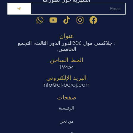
البريد
SUBMIT
الإلكتروني
W
Y
I
F
h
o
n
a
a
u
s
c
عنوان
t
t
t
e
: جلاكسي مول 306الدور الدور الثالث، التجمع
s
u
a
b
الخامس.
a
b
g
o
الخط الساخن
p
e
r
o
19454
p
a
k
البريد الإلكتروني
m
info@al-boroj.com
صفحات
الرئيسية
من نحن