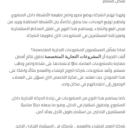
بشكل مستمر.
ولهذا تهتم الشركة بوضع تصور واضح لطبيعة الأنشطة داخل المشروع،
وتنظيم توزيع الوحدات، بما يحقق تكاملًا بين الأنشطة المختلفة ويزيد من
فرص البيع والشراء. ويساهم هذا النهج في تقليل المخاطر الاستثمارية
وتعزيز ثقة المستثمرين في المشروعات التي تطورها الشركة.
لماذا يفضّل المستثمرون المشروعات التجارية المتخصصة؟
أثبتت التجربة أن
تحقق نتائج أفضل
المشروعات التجارية المتخصصة
مقارنة بالمشروعات العامة، نظرًا لاعتمادها على نشاط واضح وطلب
مستمر. وتُعد مشروعات شركة البروج للإنشاء والتعمير مثالًا واضحًا على
هذا النموذج، حيث تعتمد على فكرة التخصص التي تسهّل على العملاء
الوصول إلى احتياجاتهم في مكان واحد.
كما يساهم هذا النوع من المشروعات في زيادة الحركة التجارية داخل
المشروع، وتحقيق استقرار في الدخل، وهو ما يجعله خيارًا مناسبًا
للمستثمرين الباحثين عن استثمار طويل الأجل بعائد آمن.
شركة البروج للإنشاء والتعمير… شريكك في الاستثمار التجاري الناجح